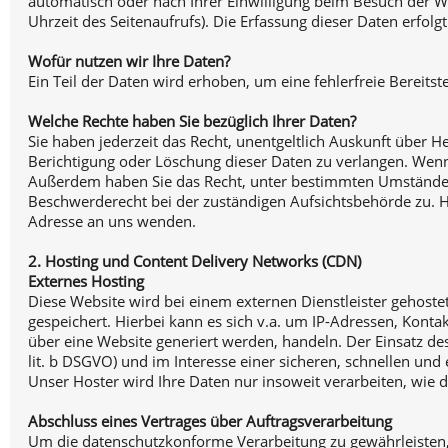
automatisch oder nach Ihrer Einwilligung beim Besuch der We
Uhrzeit des Seitenaufrufs). Die Erfassung dieser Daten erfolg
Wofür nutzen wir Ihre Daten?
Ein Teil der Daten wird erhoben, um eine fehlerfreie Bereit
Welche Rechte haben Sie bezüglich Ihrer Daten?
Sie haben jederzeit das Recht, unentgeltlich Auskunft über
Berichtigung oder Löschung dieser Daten zu verlangen. Wenn S
Außerdem haben Sie das Recht, unter bestimmten Umständen 
Beschwerderecht bei der zuständigen Aufsichtsbehörde zu. 
Adresse an uns wenden.
2. Hosting und Content Delivery Networks (CDN)
Externes Hosting
Diese Website wird bei einem externen Dienstleister gehoste
gespeichert. Hierbei kann es sich v.a. um IP-Adressen, Kon
über eine Website generiert werden, handeln. Der Einsatz d
lit. b DSGVO) und im Interesse einer sicheren, schnellen und 
Unser Hoster wird Ihre Daten nur insoweit verarbeiten, wie d
Abschluss eines Vertrages über Auftragsverarbeitung
Um die datenschutzkonforme Verarbeitung zu gewährleisten,