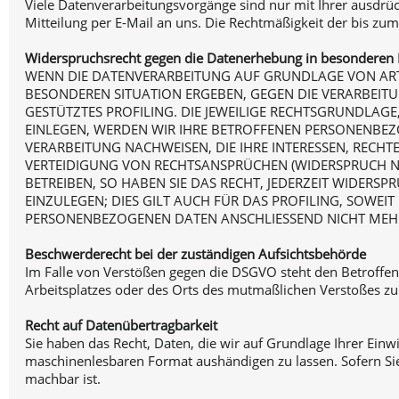
Viele Datenverarbeitungsvorgänge sind nur mit Ihrer ausdrückl
Mitteilung per E-Mail an uns. Die Rechtmäßigkeit der bis zu
Widerspruchsrecht gegen die Datenerhebung in besonderen 
WENN DIE DATENVERARBEITUNG AUF GRUNDLAGE VON ART. 6 
BESONDEREN SITUATION ERGEBEN, GEGEN DIE VERARBEIT
GESTÜTZTES PROFILING. DIE JEWEILIGE RECHTSGRUNDLAG
EINLEGEN, WERDEN WIR IHRE BETROFFENEN PERSONENBEZ
VERARBEITUNG NACHWEISEN, DIE IHRE INTERESSEN, REC
VERTEIDIGUNG VON RECHTSANSPRÜCHEN (WIDERSPRUCH NA
BETREIBEN, SO HABEN SIE DAS RECHT, JEDERZEIT WIDER
EINZULEGEN; DIES GILT AUCH FÜR DAS PROFILING, SOWEI
PERSONENBEZOGENEN DATEN ANSCHLIESSEND NICHT MEHR
Beschwerderecht bei der zuständigen Aufsichtsbehörde
Im Falle von Verstößen gegen die DSGVO steht den Betroffen
Arbeitsplatzes oder des Orts des mutmaßlichen Verstoßes zu
Recht auf Datenübertragbarkeit
Sie haben das Recht, Daten, die wir auf Grundlage Ihrer Einwi
maschinenlesbaren Format aushändigen zu lassen. Sofern Sie 
machbar ist.