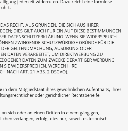
illigung jederzeit widerrufen. Dazu reicht eine formlose
rührt.
DAS RECHT, AUS GRÜNDEN, DIE SICH AUS IHRER
GEN; DIES GILT AUCH FÜR EIN AUF DIESE BESTIMMUNGEN
IESER DATENSCHUTZERKLÄRUNG. WENN SIE WIDERSPRUCH
 KÖNNEN ZWINGENDE SCHUTZWÜRDIGE GRÜNDE FÜR DIE
IENT DER GELTENDMACHUNG, AUSÜBUNG ODER
NEN DATEN VERARBEITET, UM DIREKTWERBUNG ZU
ENBEZOGENER DATEN ZUM ZWECKE DERARTIGER WERBUNG
N SIE WIDERSPRECHEN, WERDEN IHRE
 NACH ART. 21 ABS. 2 DSGVO).
 in dem Mitgliedstaat ihres gewöhnlichen Aufenthalts, ihres
ungsrechtlicher oder gerichtlicher Rechtsbehelfe.
, an sich oder an einen Dritten in einem gängigen,
chen verlangen, erfolgt dies nur, soweit es technisch