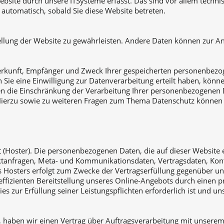
bsite durch unsere ITSysteme erfasst. Das sind vor allem technis
t automatisch, sobald Sie diese Website betreten.
stellung der Website zu gewährleisten. Andere Daten können zur 
 Herkunft, Empfänger und Zweck Ihrer gespeicherten personenbezo
ie eine Einwilligung zur Datenverarbeitung erteilt haben, können 
die Einschränkung der Verarbeitung Ihrer personenbezogenen Da
Hierzu sowie zu weiteren Fragen zum Thema Datenschutz können 
t (Hoster). Die personenbezogenen Daten, die auf dieser Website
taktanfragen, Meta- und Kommunikationsdaten, Vertragsdaten, Kon
es Hosters erfolgt zum Zwecke der Vertragserfüllung gegenüber u
effizienten Bereitstellung unseres Online-Angebots durch einen pro
ies zur Erfüllung seiner Leistungspflichten erforderlich ist und 
 haben wir einen Vertrag über Auftragsverarbeitung mit unserem