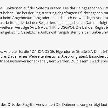
liche Funktionen auf der Seite zu nutzen. Die dazu eingegebenen
riert haben. Die bei der Registrierung abgefragten Pflichtangabe
twa beim Angebotsumfang oder bei technisch notwendigen Änderun
erarbeitung der bei der Registrierung eingegebenen Daten erfolg
iterer Verträge (Art. 6 Abs. 1 lit. b DSGVO). Die bei der Regist
end gelöscht. Gesetzliche Aufbewahrungsfristen bleiben unberührt
cs. Anbieter ist die 1&1 IONOS SE, Elgendorfer Straße 57, D – 
frufe, Dauer eines Webseitenbesuchs, Absprungraten), Besucherqu
triebssystemversionen) analysiert werden. Zu diesem Zweck spei
 des Orts des Zugriffs verwendet) Die Datenerfassung erfolgt laut