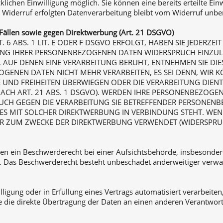
ichen Einwilligung möglich. Sie können eine bereits erteilte Einw
m Widerruf erfolgten Datenverarbeitung bleibt vom Widerruf unbe
Fällen sowie gegen Direktwerbung (Art. 21 DSGVO)
ABS. 1 LIT. E ODER F DSGVO ERFOLGT, HABEN SIE JEDERZEIT 
UNG IHRER PERSONENBEZOGENEN DATEN WIDERSPRUCH EINZULE
E, AUF DENEN EINE VERARBEITUNG BERUHT, ENTNEHMEN SIE D
OGENEN DATEN NICHT MEHR VERARBEITEN, ES SEI DENN, WIR
HTE UND FREIHEITEN ÜBERWIEGEN ODER DIE VERARBEITUNG D
CH ART. 21 ABS. 1 DSGVO). WERDEN IHRE PERSONENBEZOGE
SPRUCH GEGEN DIE VERARBEITUNG SIE BETREFFENDER PERSON
T ES MIT SOLCHER DIREKTWERBUNG IN VERBINDUNG STEHT. WEN
 ZUM ZWECKE DER DIREKTWERBUNG VERWENDET (WIDERSPRUCH
en ein Beschwerderecht bei einer Aufsichtsbehörde, insbesondere
. Das Beschwerderecht besteht unbeschadet anderweitiger verwalt
lligung oder in Erfüllung eines Vertrags automatisiert verarbeiten
die direkte Übertragung der Daten an einen anderen Verantwortli