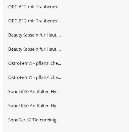
OPC-B12 mit Traubenextrakt 100 Kapseln
OPC-B12 mit Traubenextrakt 3 x 100 Kapseln
BeautyKapseln für Haut, Haar und Nägel 90 Kapseln
BeautyKapseln für Haut, Haar und Nägel 3 x 90 Kapseln
ÖstroFem© - pflanzlicher Hormonersatz 90 Kapseln
ÖstroFem© - pflanzlicher Hormonersatz 3 x 90 Kapseln
SonoLift© Antifalten Hyaluron-Gel 50 ml
SonoLift© Antifalten Hyaluron-Gel 3 x 50 ml
SonoCare© Tiefenreinigungs-Gel 100 ml